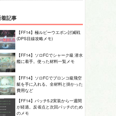
新着記事
【FF14】極ルビーウエポン討滅戦
(DPS目線攻略メモ)
【FF14】ソロFCでシャーク級 潜水
艦に着手。使った材料一覧メモ
【FF14】ソロFCでブロンコ級飛空
艇を手に入れる。全材料と掛かった
費用など
【FF14】パッチ5.2実装から一週間
が経過。反省点と次回パッチのため
のメモ