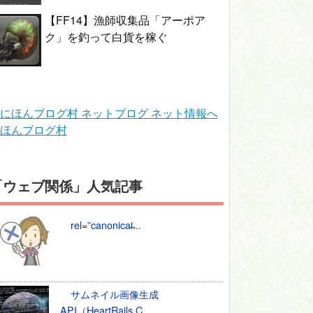
【FF14】漁師収集品「アーポア
ク」を釣って白貨を稼ぐ
ほんブログ村
「ウェブ関係」人気記事
rel=”canonical̶...
サムネイル画像生成
API（HeartRails C...