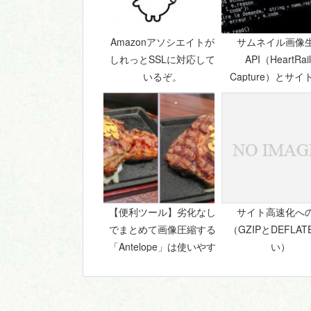
Amazonアソシエイトが
サムネイル画像
しれっとSSLに対応して
API（HeartRail
いるぞ。
Capture）とサイ
化に関して
【便利ツール】劣化なし
サイト高速化へ
でまとめて画像圧縮する
（GZIPとDEFLA
「Antelope」は使いやす
い）
かった。