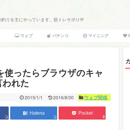
4の釣りを主にやっています。筋トレサボり中
S
ウェブ
パチンコ
マイニング
F
ightsを使ったらブラウザのキャ
言われた
2015/1/1
2016/8/30
ウェブ関係
0