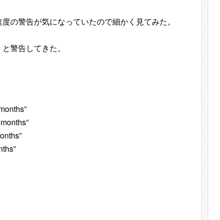
れるサイト速度の警告が気になっていたので細かく見てみた。
！と警告してきた。
。
 months”
 months”
onths”
nths”