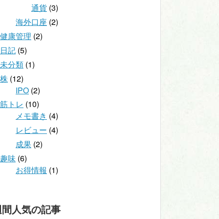
通貨
(3)
海外口座
(2)
健康管理
(2)
日記
(5)
未分類
(1)
株
(12)
IPO
(2)
筋トレ
(10)
メモ書き
(4)
レビュー
(4)
成果
(2)
趣味
(6)
お得情報
(1)
週間人気の記事