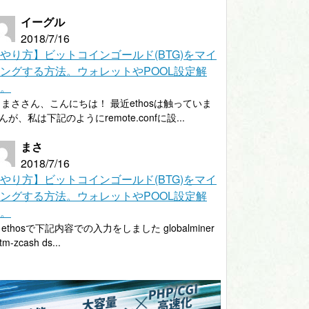
イーグル
2018/7/16
やり方】ビットコインゴールド(BTG)をマイ
ングする方法。ウォレットやPOOL設定解
。
まささん、こんにちは！ 最近ethosは触っていま
んが、私は下記のようにremote.confに設...
まさ
2018/7/16
やり方】ビットコインゴールド(BTG)をマイ
ングする方法。ウォレットやPOOL設定解
。
ethosで下記内容での入力をしました globalminer
tm-zcash ds...