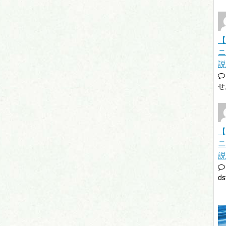
【
ニ
説
せ
【
ニ
説
ds