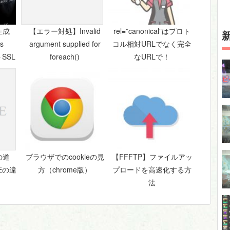
生成
【エラー対処】Invalid
rel=”canonical”はプロト
s
argument supplied for
コル相対URLでなく完全
トSSL
foreach()
なURLで！
の道
ブラウザでのcookieの見
【FFFTP】ファイルアッ
TEの違
方（chrome版）
プロードを高速化する方
法