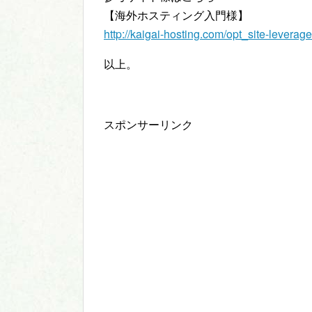
【海外ホスティング入門様】
http://kaigai-hosting.com/opt_site-levera
以上。
スポンサーリンク