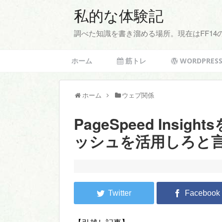
私的な体験記
調べた知識を書き溜める場所。現在はFF1
ホーム
筋トレ
WORDPRES
ホーム
ウェブ関係
PageSpeed Ins
ッシュを活用しろと