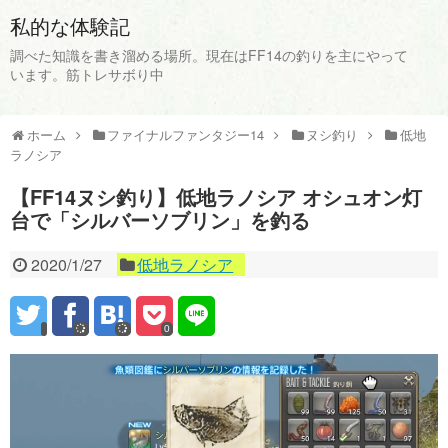
私的な体験記
調べた知識を書き溜める場所。現在はFF14の釣りを主にやって
います。筋トレサボり中
ホーム
ファイナルファンタジー14
ヌシ釣り
低地
ラノシア
【FF14ヌシ釣り】低地ラノシア オシュオン灯
台で「シルバーソブリン」を釣る
2020/1/27
低地ラノシア
0