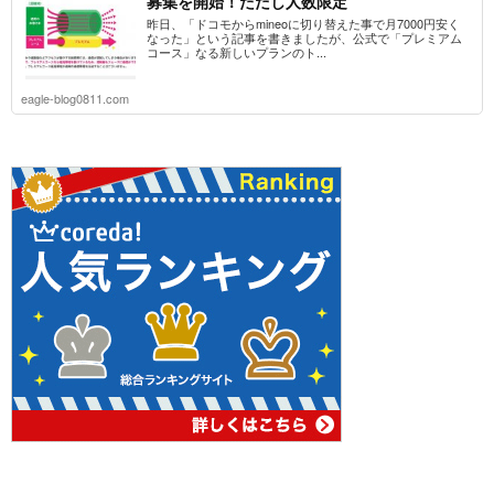
募集を開始！ただし人数限定
昨日、「ドコモからmineoに切り替えた事で月7000円安く
なった」という記事を書きましたが、公式で「プレミアム
コース」なる新しいプランのト...
eagle-blog0811.com