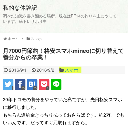
私的な体験記
調べた知識を書き溜める場所。現在はFF14の釣りを主にやって
います。筋トレサボり中
ホーム
スマホ
月7000円節約！格安スマホmineoに切り替えて
養分からの卒業！
2016/9/1
2016/9/2
スマホ
0
20年ドコモの養分をやっていた私ですが、先日格安スマホ
に移行しました。
もちろん違約金きっちり払っておさらばです。約2万。でも
いいんです。だってすぐ元取れますから。