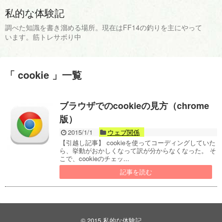
私的な体験記
調べた知識を書き溜める場所。現在はFF14の釣りを主にやって
います。筋トレサボり中
「 cookie 」一覧
ブラウザでのcookieの見方（chrome
版）
2015/1/1
ウェブ関係
【引越し記事】 cookieを使ってコーディングしていた
ら、挙動がおかしくなって訳が分からなくなった。 そ
こで、cookieのチェッ...
記事を読む
© 2015
私的な体験記