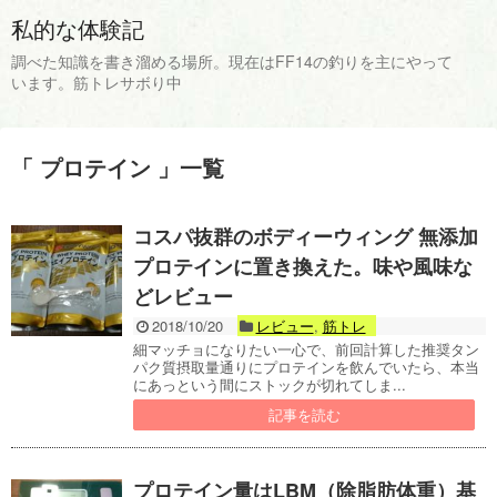
私的な体験記
調べた知識を書き溜める場所。現在はFF14の釣りを主にやって
います。筋トレサボり中
「 プロテイン 」一覧
コスパ抜群のボディーウィング 無添加
プロテインに置き換えた。味や風味な
どレビュー
2018/10/20
レビュー
,
筋トレ
細マッチョになりたい一心で、前回計算した推奨タン
パク質摂取量通りにプロテインを飲んでいたら、本当
にあっという間にストックが切れてしま...
記事を読む
プロテイン量はLBM（除脂肪体重）基