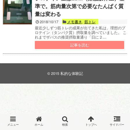
準で。筋肉量次第で必要なたんぱく質
量は変わる
2018/10/17
メモ書き
,
筋トレ
最近少しずつ筋トレの成果が出てきた私は、理想のプ
ロテイン（タンパク質）摂取量を調べていました。 こ
れまでザバスの推奨摂取量通り「日に２...
記事を読む
© 2015
私的な体験記