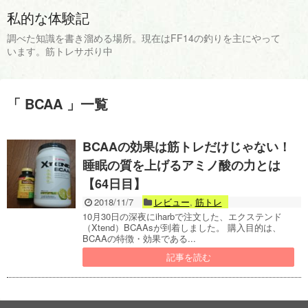
私的な体験記
調べた知識を書き溜める場所。現在はFF14の釣りを主にやって
います。筋トレサボり中
「 BCAA 」一覧
BCAAの効果は筋トレだけじゃない！
睡眠の質を上げるアミノ酸の力とは
【64日目】
2018/11/7
レビュー
,
筋トレ
10月30日の深夜にiharbで注文した、エクステンド
（Xtend）BCAAsが到着しました。 購入目的は、
BCAAの特徴・効果である...
記事を読む