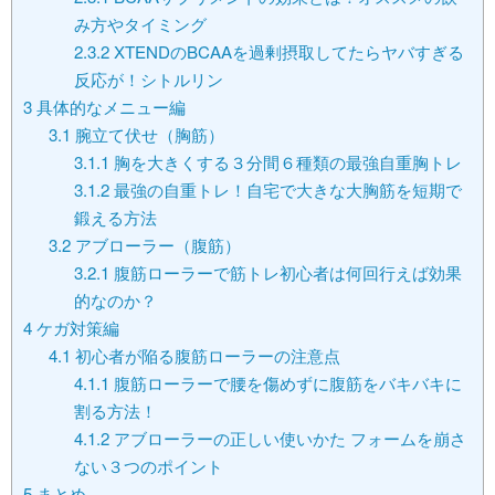
み方やタイミング
2.3.2
XTENDのBCAAを過剰摂取してたらヤバすぎる
反応が！シトルリン
3
具体的なメニュー編
3.1
腕立て伏せ（胸筋）
3.1.1
胸を大きくする３分間６種類の最強自重胸トレ
3.1.2
最強の自重トレ！自宅で大きな大胸筋を短期で
鍛える方法
3.2
アブローラー（腹筋）
3.2.1
腹筋ローラーで筋トレ初心者は何回行えば効果
的なのか？
4
ケガ対策編
4.1
初心者が陥る腹筋ローラーの注意点
4.1.1
腹筋ローラーで腰を傷めずに腹筋をバキバキに
割る方法！
4.1.2
アブローラーの正しい使いかた フォームを崩さ
ない３つのポイント
5
まとめ