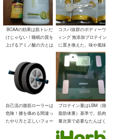
BCAAの効果は筋トレだ
コスパ抜群のボディーウ
けじゃない！睡眠の質を
ィング 無添加プロテイン
上げるアミノ酸の力とは
に置き換えた。味や風味
【64日目】
などレビュー
自己流の腹筋ローラーは
プロテイン量はLBM（除
危険！腰を痛める間違っ
脂肪体重）基準で。筋肉
たやり方と正しいフォー
量次第で必要なたんぱく
ム
質量は変わる