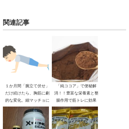
関連記事
１か月間「腕立て伏せ」
「純ココア」で便秘解
だけ続けたら、胸筋に劇
消！！豊富な栄養素と整
的な変化。細マッチョに
腸作用で筋トレに効果
向けてスタートを切る！
的！