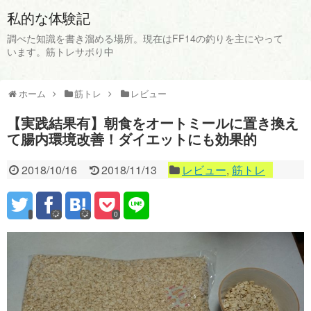
私的な体験記
調べた知識を書き溜める場所。現在はFF14の釣りを主にやって
います。筋トレサボり中
ホーム
筋トレ
レビュー
【実践結果有】朝食をオートミールに置き換え
て腸内環境改善！ダイエットにも効果的
2018/10/16
2018/11/13
レビュー
,
筋トレ
0