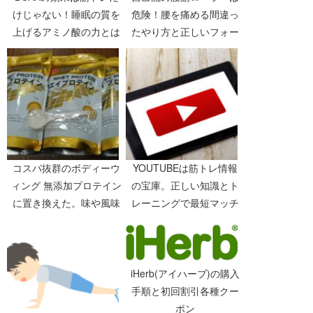
けじゃない！睡眠の質を
危険！腰を痛める間違っ
上げるアミノ酸の力とは
たやり方と正しいフォー
【64日目】
ム
コスパ抜群のボディーウ
YOUTUBEは筋トレ情報
ィング 無添加プロテイン
の宝庫。正しい知識とト
に置き換えた。味や風味
レーニングで最短マッチ
などレビュー
ョへ。
iHerb(アイハーブ)の購入
手順と初回割引各種クー
ポン