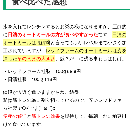
食べ比べた感想
水を入れてレンチンするとお粥の様になりますが、圧倒的
に
日清のオートミールの方が食べやすかった
です。
日清の
オートミールはほぼ粉
と言ってもいいレベルまで小さく加
工されていますが、
レッドファームのオートミールは麦を
潰した
そのままの大きさ
。殻？が口に残る事もしばしば。
・レッドファーム社製
100g 58.9円
・日清社製 100ｇ119円
値段が倍近く違いますからね。納得。
私は筋トレの為に割り切っているので、安いレッドファー
ム社製でOKです(`･ω･´)b
便秘の解消
と
筋トレの効果
を期待して、毎朝これに納豆掛
けて食べています。