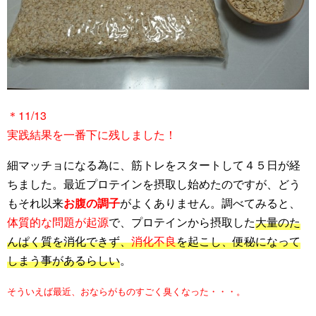
＊11/13
実践結果を一番下に残しました！
細マッチョになる為に、筋トレをスタートして４５日が経
ちました。最近プロテインを摂取し始めたのですが、どう
もそれ以来
お腹の調子
がよくありません。調べてみると、
体質的な問題が起源
で、プロテインから摂取した
大量のた
んぱく質を消化できず、
消
化不良
を起こし、便秘になって
しまう事があるらしい
。
そういえば最近、おならがものすごく臭くなった・・・。