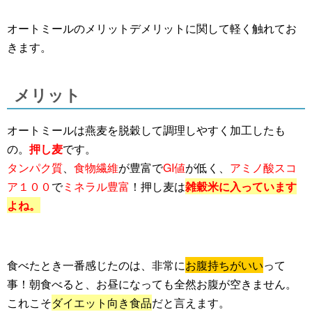
オートミールのメリットデメリットに関して軽く触れてお
きます。
メリット
オートミールは燕麦を脱穀して調理しやすく加工したも
の。
押し麦
です。
タンパク質
、
食物繊維
が豊富で
GI値
が低く、
アミノ酸スコ
ア１００
で
ミネラル豊富
！押し麦は
雑穀米に入っています
よね。
食べたとき一番感じたのは、非常に
お腹持ちがいい
って
事！朝食べると、お昼になっても全然お腹が空きません。
これこそ
ダイエット向き食品
だと言えます。